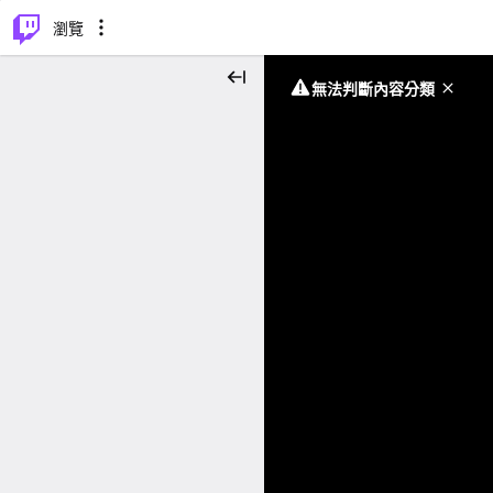
⌥
P
瀏覽
無法判斷內容分類