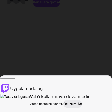
Kanallara göz at
Uygulamada aç
Web'i kullanmaya devam edin
Oturum Aç
Zaten hesabınız var mı?
Ana Sayfa
Gözat
Aktivite
Profil