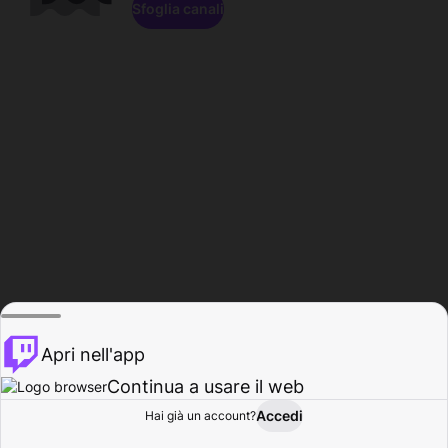
Sfoglia canali
Apri nell'app
Continua a usare il web
Accedi
Hai già un account?
Base
Sfoglia
Attività
Profilo