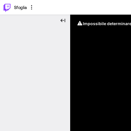
⌥
P
Sfoglia
Impossibile determinare