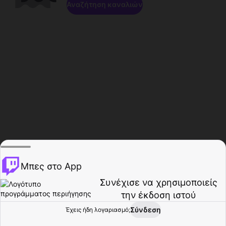
Αναζήτηση καναλιών
Μπες στο App
Συνέχισε να χρησιμοποιείς
την έκδοση ιστού
Σύνδεση
Έχεις ήδη λογαριασμό;
Αρχική σελίδα
Περιήγηση
Δραστηριότητα
Προφίλ