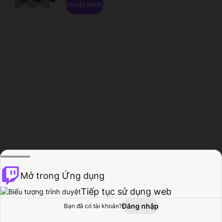
Duyệt kênh
Mở trong Ứng dụng
Tiếp tục sử dụng web
Đăng nhập
Bạn đã có tài khoản?
Trang chủ
Duyệt
Hoạt động
Hồ sơ