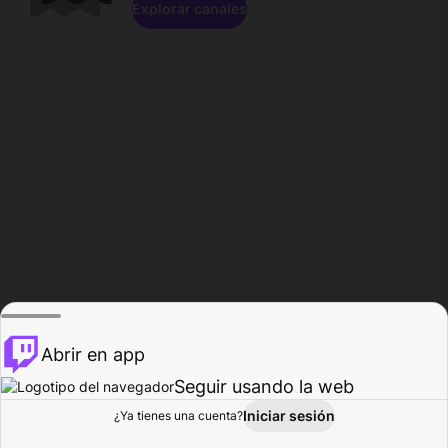
Explorar canales
Abrir en app
Seguir usando la web
Iniciar sesión
Página del
¿Ya tienes una cuenta?
Explorar
Actividad
Perfil
Creador