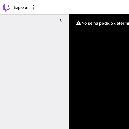
⌥
P
Explorar
No se ha podido determin