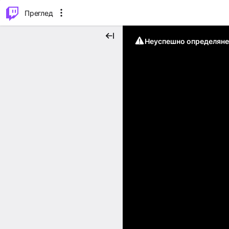
м...
⌥
P
Преглед
Неуспешно определяне