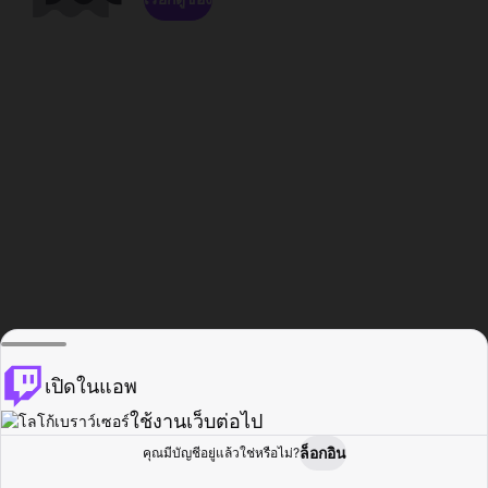
เปิดในแอพ
ใช้งานเว็บต่อไป
ล็อกอิน
คุณมีบัญชีอยู่แล้วใช่หรือไม่?
หน้าแรก
เรียกดู
กิจกรรม
โปรไฟล์