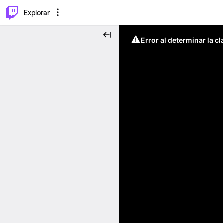
⌥
P
Explorar
Error al determinar la c