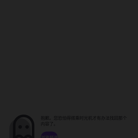
抱歉。您恐怕得搭乘时光机才有办法找回那个
内容了。
浏览频道