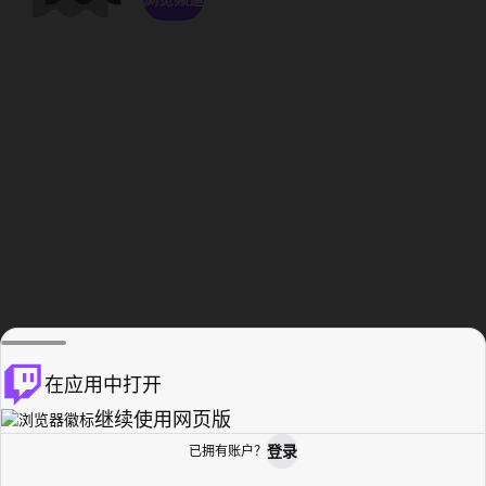
在应用中打开
继续使用网页版
登录
已拥有账户？
主页
浏览
活动纪录
个人资料