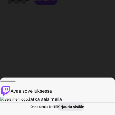
Avaa sovelluksessa
Jatka selaimella
Kirjaudu sisään
Onko sinulla jo tili?
Koti
Selaa
Toiminta
Profiili