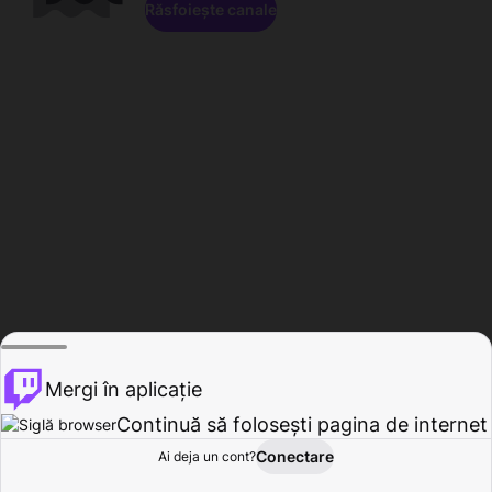
Răsfoiește canale
Mergi în aplicație
Continuă să folosești pagina de internet
Conectare
Ai deja un cont?
Acasă
Răsfoire
Activitate
Profil