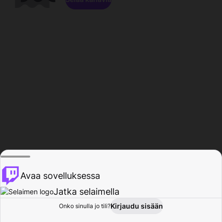
Avaa sovelluksessa
Jatka selaimella
Kirjaudu sisään
Onko sinulla jo tili?
Koti
Selaa
Toiminta
Profiili