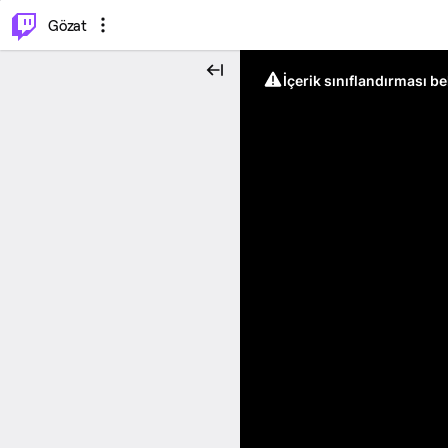
⌥
P
Gözat
İçerik sınıflandırması b