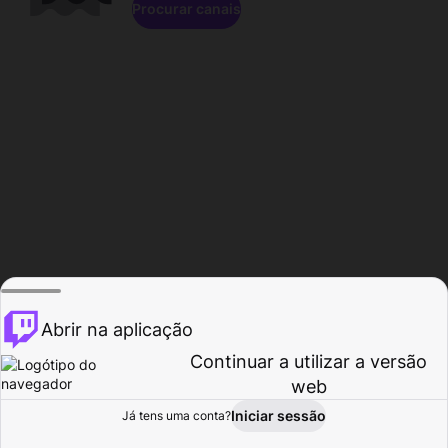
Procurar canais
Abrir na aplicação
Continuar a utilizar a versão
web
Iniciar sessão
Já tens uma conta?
Página inicial
Procurar
Atividade
Perfil