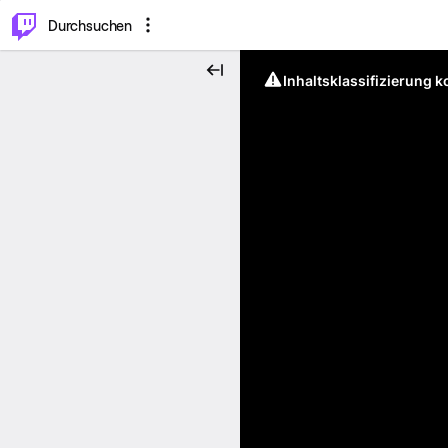
.
⌥
P
Durchsuchen
Inhaltsklassifizierung 