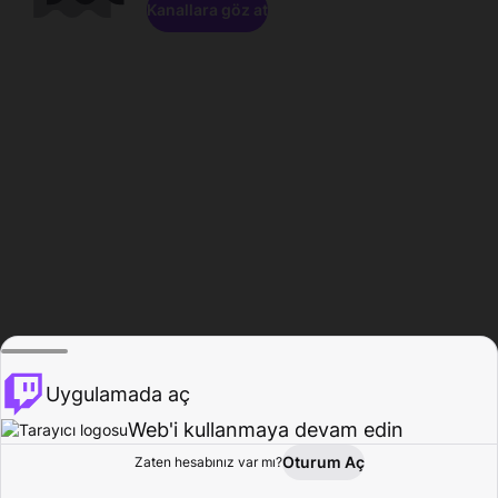
Kanallara göz at
Uygulamada aç
Web'i kullanmaya devam edin
Oturum Aç
Zaten hesabınız var mı?
Ana Sayfa
Gözat
Aktivite
Profil