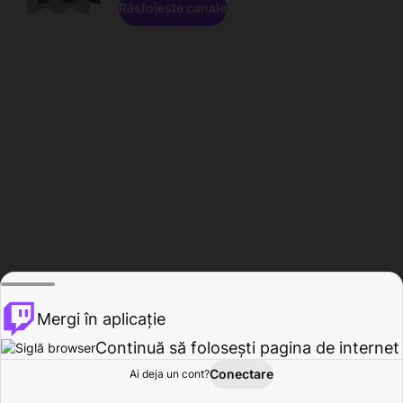
Răsfoiește canale
Mergi în aplicație
Continuă să folosești pagina de internet
Conectare
Ai deja un cont?
Acasă
Răsfoire
Activitate
Profil