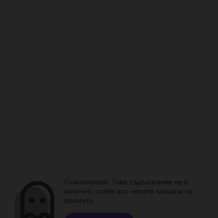
Съжаляваме. Това съдържание не е
налично, освен ако нямате машина на
времето.