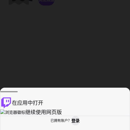
在应用中打开
继续使用网页版
登录
已拥有账户？
主页
浏览
活动纪录
个人资料