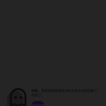
抱歉。您恐怕得搭乘时光机才有办法找回那个
内容了。
浏览频道