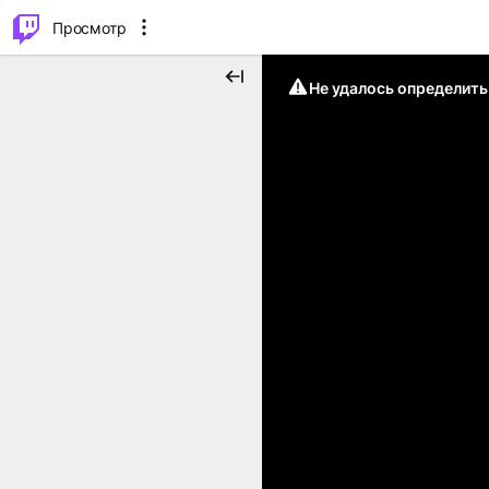
.
⌥
P
Просмотр
Не удалось определит