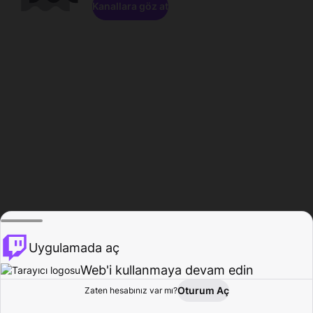
Kanallara göz at
Uygulamada aç
Web'i kullanmaya devam edin
Oturum Aç
Zaten hesabınız var mı?
Ana Sayfa
Gözat
Aktivite
Profil