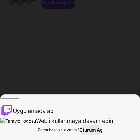
Kanallara göz at
Uygulamada aç
Web'i kullanmaya devam edin
Oturum Aç
Zaten hesabınız var mı?
Ana Sayfa
Gözat
Aktivite
Profil