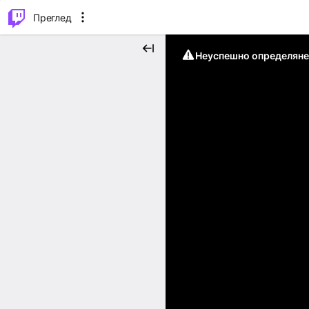
м...
⌥
P
Преглед
Неуспешно определяне