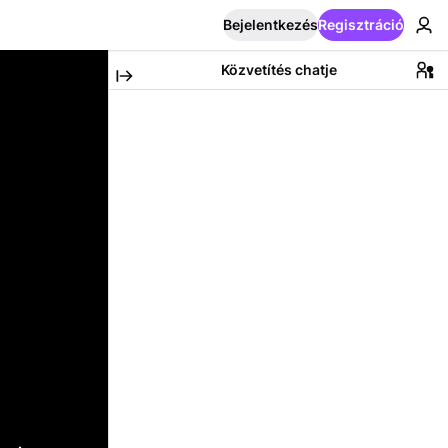
Bejelentkezés
Regisztráció
Közvetítés chatje