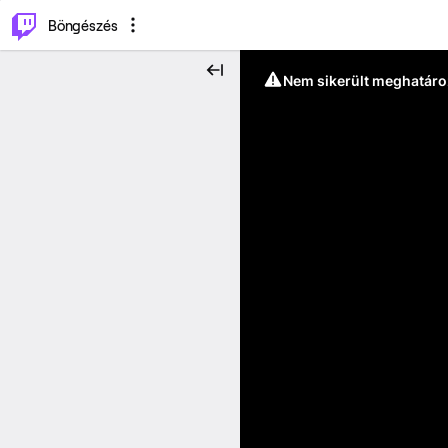
⌥
P
Böngészés
Nem sikerült meghatáro