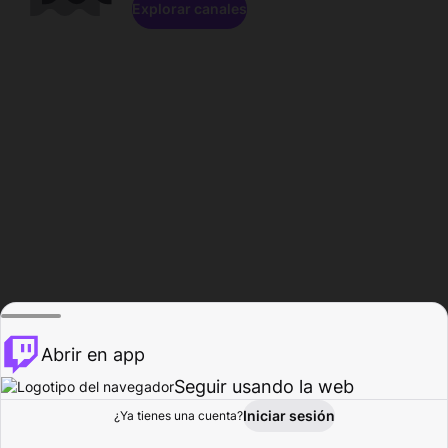
Explorar canales
Abrir en app
Seguir usando la web
Iniciar sesión
Página del
¿Ya tienes una cuenta?
Explorar
Actividad
Perfil
Creador