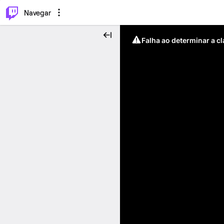
⌥
P
Navegar
Falha ao determinar a c