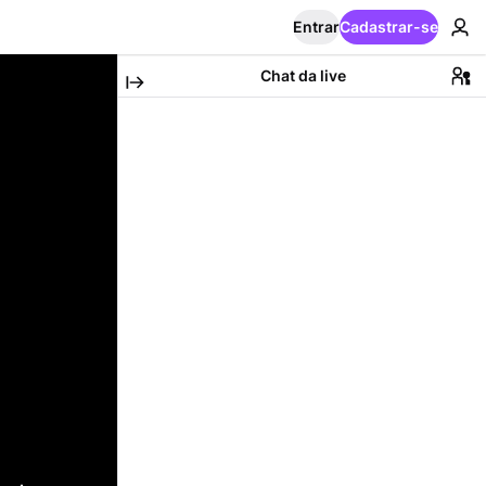
Entrar
Cadastrar-se
Chat da live