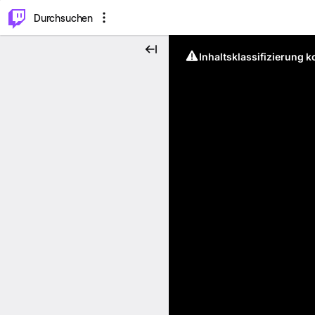
.
⌥
P
Durchsuchen
Inhaltsklassifizierung 