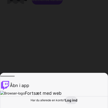
Åbn i app
Fortsæt med web
Log ind
Har du allerede en konto?
Hjem
Gennemse
Aktivitet
Profil