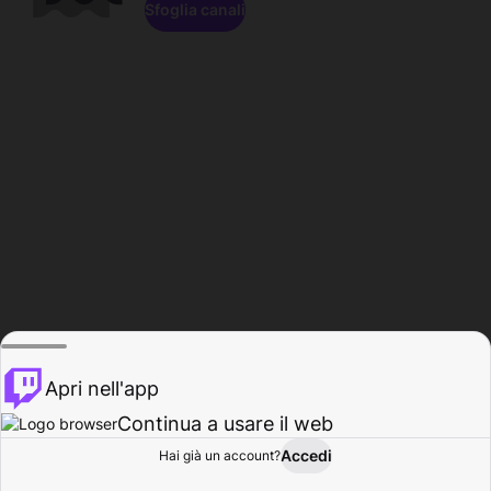
Sfoglia canali
Apri nell'app
Continua a usare il web
Accedi
Hai già un account?
Base
Sfoglia
Attività
Profilo