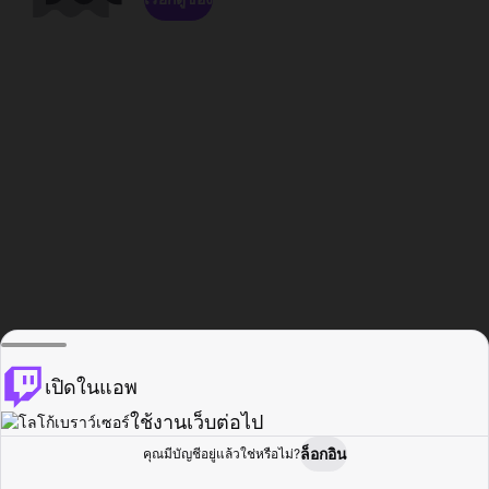
เปิดในแอพ
ใช้งานเว็บต่อไป
ล็อกอิน
คุณมีบัญชีอยู่แล้วใช่หรือไม่?
หน้าแรก
เรียกดู
กิจกรรม
โปรไฟล์