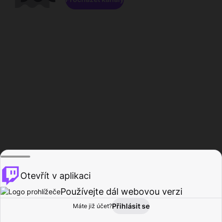
Otevřít v aplikaci
Používejte dál webovou verzi
Přihlásit se
Máte již účet?
Domů
Procházet
Aktivita
Profil