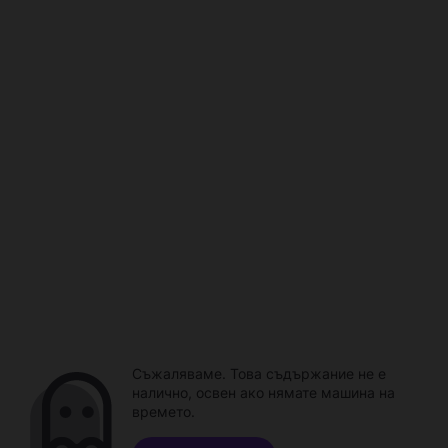
Съжаляваме. Това съдържание не е
налично, освен ако нямате машина на
времето.