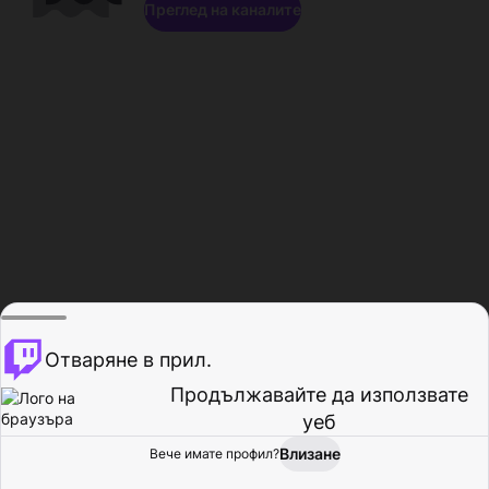
Преглед на каналите
Отваряне в прил.
Продължавайте да използвате
уеб
Влизане
Вече имате профил?
Начало
Преглед
Активност
Профил