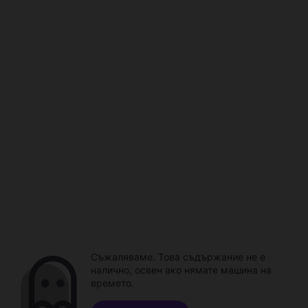
Съжаляваме. Това съдържание не е
налично, освен ако нямате машина на
времето.