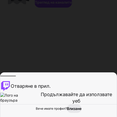
Преглед на каналите
Отваряне в прил.
Продължавайте да използвате
уеб
Влизане
Вече имате профил?
Начало
Преглед
Активност
Профил