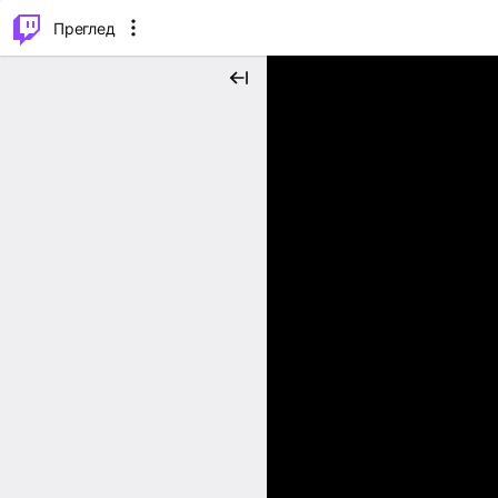
м...
⌥
P
Преглед