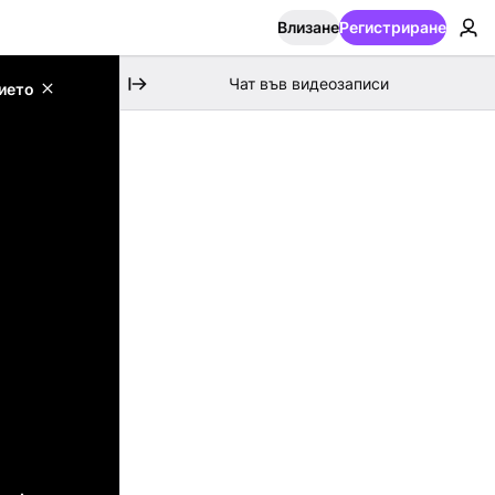
Влизане
Регистриране
Чат във видеозаписи
ието