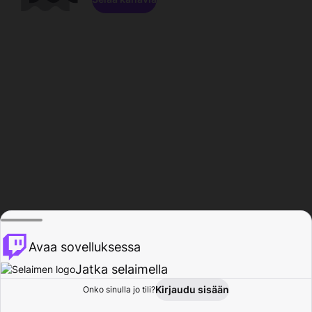
Avaa sovelluksessa
Jatka selaimella
Kirjaudu sisään
Onko sinulla jo tili?
Koti
Selaa
Toiminta
Profiili