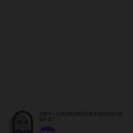
抱歉啦！您恐怕得搭乘時光機才有辦法找回那
個內容了。
瀏覽頻道