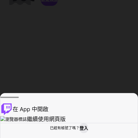
在 App 中開啟
繼續使用網頁版
登入
已經有帳號了嗎？
創作者基地
瀏覽
活動紀錄
個人檔案