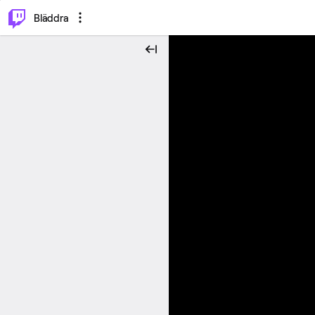
⌥
P
Bläddra