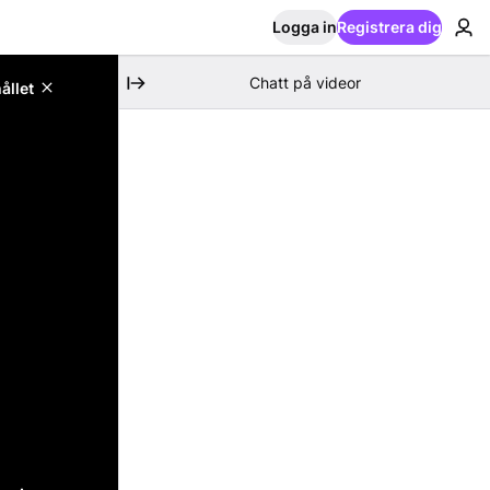
Logga in
Registrera dig
Chatt på videor
ållet