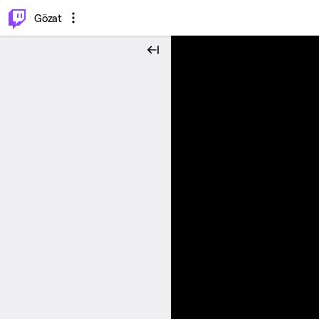
⌥
P
Gözat