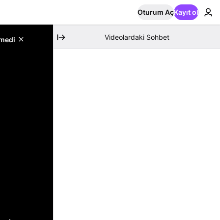
Oturum Aç
Kayıt ol
Videolardaki Sohbet
emedi