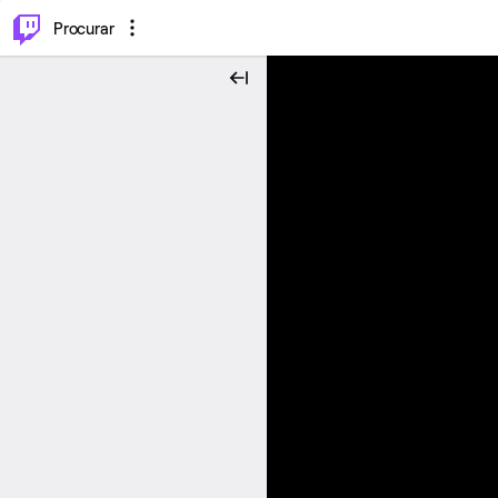
.
⌥
P
Procurar