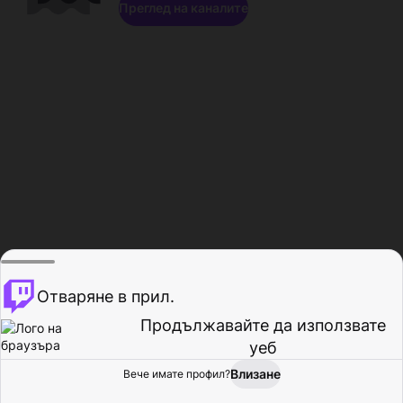
Преглед на каналите
Отваряне в прил.
Продължавайте да използвате
уеб
Влизане
Вече имате профил?
Начало
Преглед
Активност
Профил