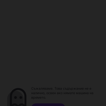
Съжаляваме. Това съдържание не е
налично, освен ако нямате машина на
времето.