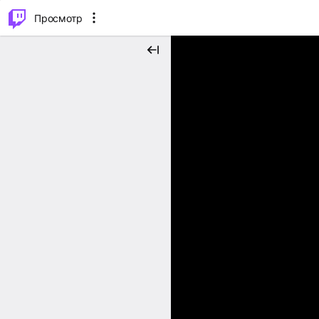
.
⌥
P
Просмотр