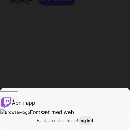
Åbn i app
Fortsæt med web
Log ind
Har du allerede en konto?
Hjem
Gennemse
Aktivitet
Profil