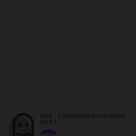
抱歉啦！您恐怕得搭乘時光機才有辦法找回那
個內容了。
瀏覽頻道