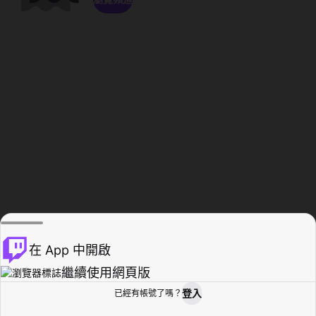
在 App 中開啟
繼續使用網頁版
登入
已經有帳號了嗎？
創作者基地
瀏覽
活動紀錄
個人檔案