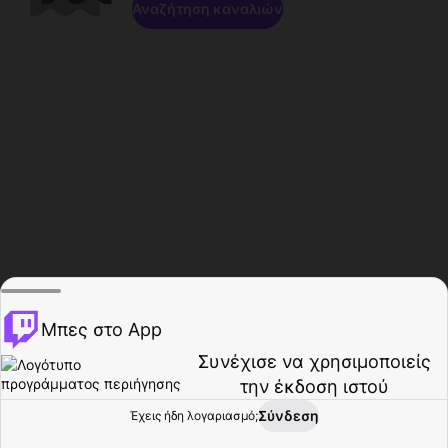
Αναζήτηση καναλιών
Μπες στο App
Συνέχισε να χρησιμοποιείς
την έκδοση ιστού
Σύνδεση
Έχεις ήδη λογαριασμό;
Αρχική σελίδα
Περιήγηση
Δραστηριότητα
Προφίλ