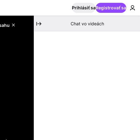
Prihlásiť sa
Registrovať sa
Chat vo videách
bsahu