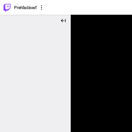
..
⌥
P
Prehľadávať