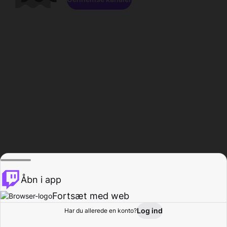
Åbn i app
Fortsæt med web
Log ind
Har du allerede en konto?
Hjem
Gennemse
Aktivitet
Profil