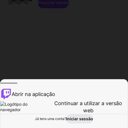
Procurar canais
Abrir na aplicação
Continuar a utilizar a versão
web
Iniciar sessão
Já tens uma conta?
Página inicial
Procurar
Atividade
Perfil